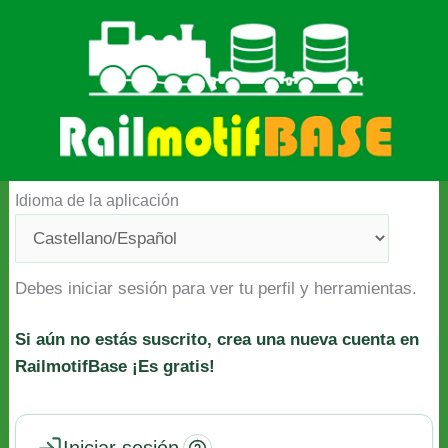
Ir
al
contenido
Volver al inicio
Idioma de la aplicación
Debes iniciar sesión para ver tu perfil y herramientas.
Si aún no estás suscrito, crea una nueva cuenta en
RailmotifBase ¡Es gratis!
Iniciar sesión