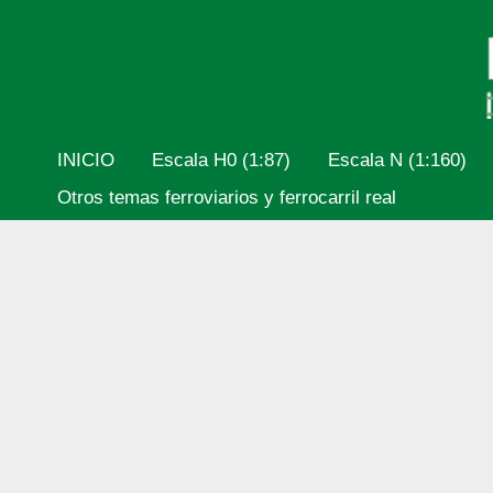
Ir
al
contenido
INICIO
Escala H0 (1:87)
Escala N (1:160)
Otros temas ferroviarios y ferrocarril real