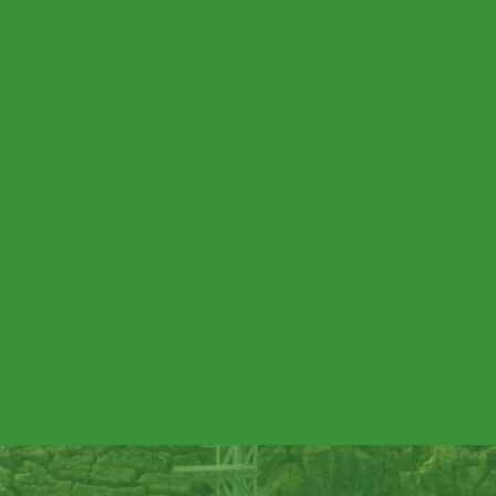
de la empresa
arcó toda una época en esta afición en
uctos en escala N.