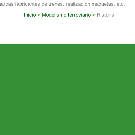
marcas fabricantes de trenes, realización maquetas, etc.
Inicio
Modelismo ferroviario
Historia
ESA: cuando el tren era un juguete
istoria de una marca española entre la hojalata y el H0 popu
para miles de niños españoles algo más que un modelo: fue 
e la ilusión infantil y la industrialización del ocio se movió
esa hoy olvidada por el gran público, pero plenamente integra