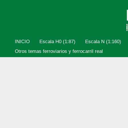
Ir
al
contenido
INICIO
Escala H0 (1:87)
Escala N (1:160)
Otros temas ferroviarios y ferrocarril real