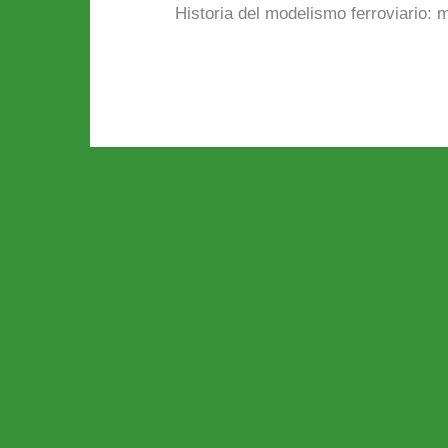
Historia del modelismo ferroviario: 
JY
La h
fue 
entr
empr